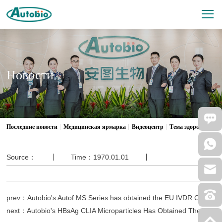
Новости
Последние новости
Медицинская ярмарка
Видеоцентр
Тема здоровья
Source：
Time：1970.01.01
prev：Autobio's Autof MS Series has obtained the EU IVDR Class C registration certificate.
next：Autobio's HBsAg CLIA Microparticles Has Obtained The EU CE IVDR Class D Certificate.