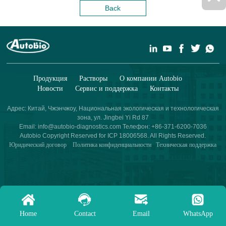
Back
Продукция
Растворы
О компании Autobio
Новости
Сервис и поддержка
Контакты
Адрес: Китай, Чжэнчжоу, Национальная экологическая и технологическая
зона, ул. Jingbei Yi Rd 87
Email: info@autobio-diagnostics.com Телефон: +86-371-6200-7036
Autobio Copyright Reserved for ICP 18006568. All Rights Reserved.
Юридический договор
Политика конфиденциальности
Техническая поддержка
Home
Contact
Email
WhatsApp